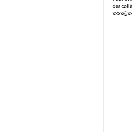
des coll
xxxx@xxx