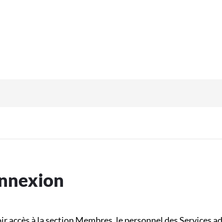
nnexion
ir accès à la section Membres, le personnel des Services a