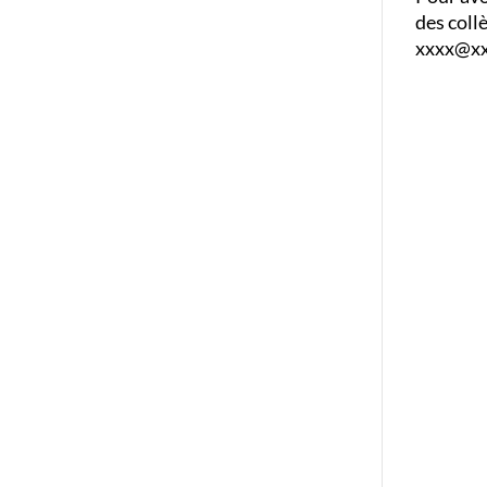
des coll
xxxx@xxx