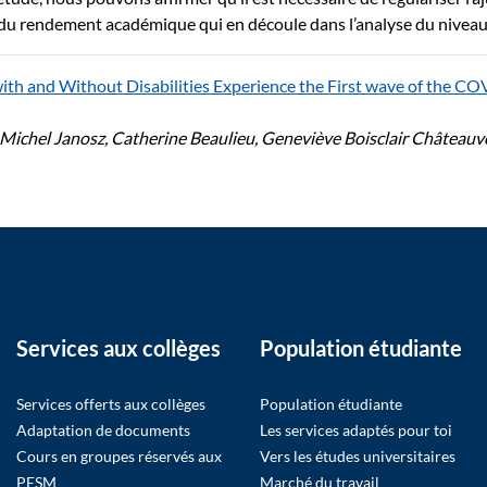
e du rendement académique qui en découle dans l’analyse du nivea
 with and Without Disabilities Experience the First wave of the 
d, Michel Janosz, Catherine Beaulieu, Geneviève Boisclair Châte
Services aux collèges
Population étudiante
Services offerts aux collèges
Population étudiante
Adaptation de documents
Les services adaptés pour toi
Cours en groupes réservés aux
Vers les études universitaires
PESM
Marché du travail