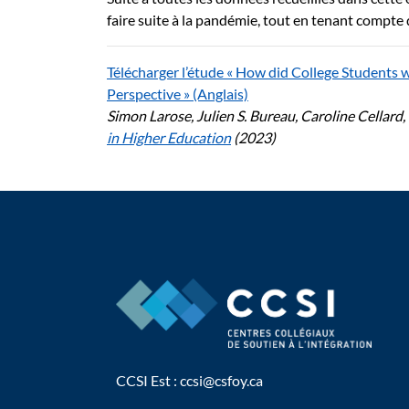
faire suite à la pandémie, tout en tenant compt
Télécharger l’étude « How did College Students
Perspective » (Anglais)
Simon Larose, Julien S. Bureau, Caroline Cellar
in Higher Education
(
2023
)
CCSI Est :
ccsi@csfoy.ca