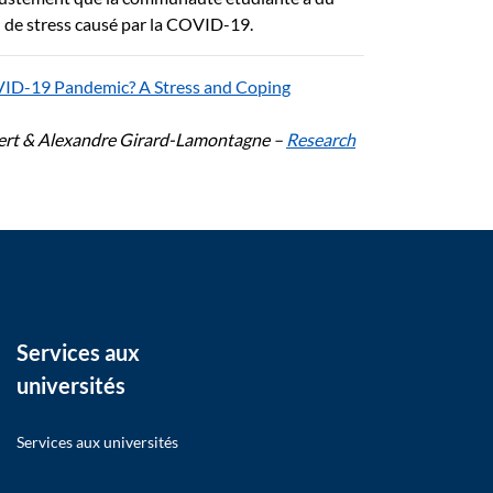
u de stress causé par la COVID-19.
COVID-19 Pandemic? A Stress and Coping
auvert & Alexandre Girard-Lamontagne –
Research
Services aux
universités
Services aux universités