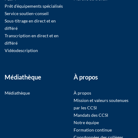
Prêt d’équipements spécialisés
Service soutien-conseil
Sous-titrage en direct et en
différé
Transcription en direct et en
différé
Vidéodescription
Médiathèque
À propos
Médiathèque
À propos
Mission et valeurs soutenues
par les CCSI
Mandats des CCSI
Notre équipe
Formation continue
Coordonnées des collèges