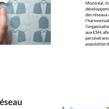
Montréal, il
développeme
des réseaux 
l’harmonisat
l’organisatio
aux ESH, afin
persévérance 
population é
réseau