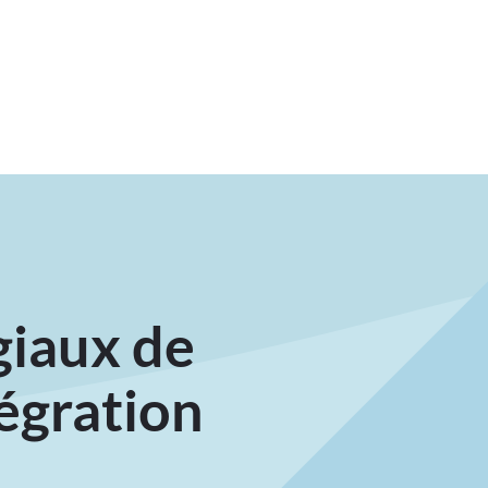
giaux de
tégration