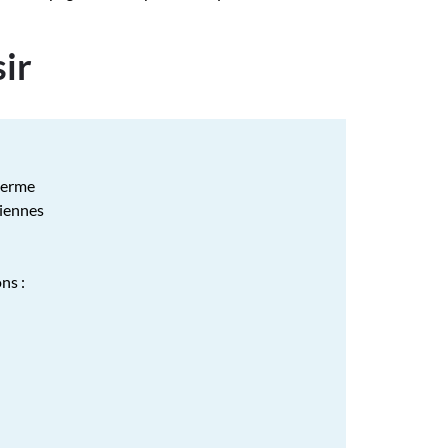
ir
 terme
diennes
ns :